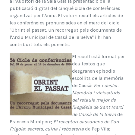
a l’Auditori de la Sala Galà la presentació de la
publicació digital del cinquè cicle de conferències
organitzat per l'Arxiu.
El volum recull els articles
de
l
es
c
onferències
pr
o
nunciades en el marc del cicle
"Obrint e
l passat. Un recorregut pels documents de
l'Arxiu Municipal de Cassà
de la Selva" i hi han
contribuït tot
s el
s po
nents.
El recull est
à fo
r
mat per
deu textos que
desgranen episodis
escollits de la memòria
de Cassà:
Fer i desfer.
Memòria i vicissituds
del retaule major de
l'Església de Sant Martí
de Cassà de la Selva
de
Francesc Miralpeix;
El receptari cassanenc de Can
Frigola: secrets, cuina i rebosteria
de Pep Vila;