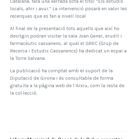
Catalana, farà una xerrada sota el títol “Els estudis
locals, ahir i avui.” La intervenció posarà en valor les
recerques que es fan a nivell local
Al final de la presentació tots aquells que així ho
desitgin podran visitar la sala Joan Gener, erudit i
farmacèutic cassanenc, al qual el GREC (Grup de
Recerca i Estudis Cassanencs) ha dedicat un espai a
la Torre Salvana.
La publicació ha comptat amb el suport de la
Diputació de Girona i és consultable de forma
gratuïta a la pàgina web de l’Arxiu, com la resta de
la col·lecció.