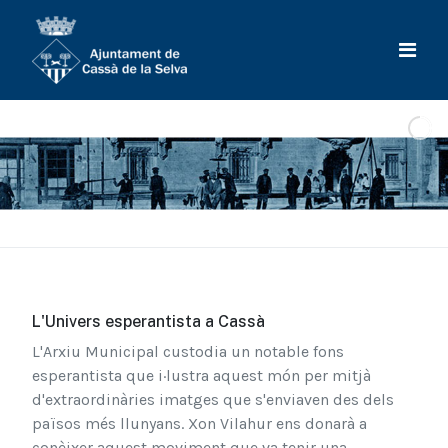
L'Univers esperantista a Cassà
L'Arxiu Municipal custodia un notable fons
esperantista que i·lustra aquest món per mitjà
d'extraordinàries imatges que s'enviaven des dels
països més llunyans. Xon Vilahur ens donarà a
conèixer aquest moviment que va tenir una