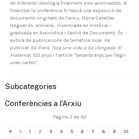
de diferents ideologia finalment eren acomiadats. Al
finalitzar la conferència hi haurà una exposició de
documents originals de l’arxiu. Núria Casellas
Noguer és arxivera, llicenciada en Història, i
graduada en Arxivística i Gestió de Documents. És
autora de publicacions de temàtica local. Ha
publicat
Sa Riera. Tota una vida a Sa Llongada: El
Fraternal. 125 anys
i l’article “Setanta anys per llegir
unes cartes”.
Subcategories
Conferències a l’Arxiu
Pàgina 2 de 30
1
2
3
4
5
6
7
8
9
10