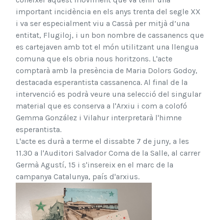
important incidència en els anys trenta del segle XX
i va ser especialment viu a Cassà per mitjà d’una
entitat, Flugiloj, i un bon nombre de cassanencs que
es cartejaven amb tot el món utilitzant una llengua
comuna que els obria nous horitzons. L'acte
comptarà amb la presència
de Maria Dolors Godoy,
destacada esperantista cass
anenca. Al final de la
intervenció es podrà veure una selecció del singular
material que es conserva a l'Arxiu i com a colofó
Gemma González i Vilahur interpretarà l'himne
esperantista.
L'acte es durà a terme el dissabte 7 de juny, a les
11.30 a l'Auditori Salvador Coma de la Salle, al carrer
Germà Agustí, 15 i s'insereix en el marc de la
campanya Catalunya, país d'arxius.