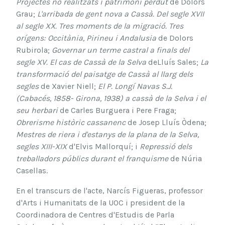
Projectes no realitzats i patrimoni perdut
de Dolors
Grau;
L'arribada de gent nova a Cassà. Del segle XVII
al segle XX. Tres moments de la migració. Tres
orígens: Occitània, Pirineu i Andalusia
de Dolors
Rubirola;
Governar un terme castral a finals del
segle XV. El cas de Cassà de la Selva
deLluís Sales;
La
transformació del paisatge de Cassà al llarg dels
segles
de Xavier Niell;
El P. Longí Navas S.J.
(Cabacés, 1858- Girona, 1938) a cassà de la Selva i el
seu herbari
de Carles Burguera i Pere Fraga;
Obrerisme històric cassanenc
de Josep Lluís Òdena;
Mestres de riera i d'estanys de la plana de la Selva,
segles XIII-XIX
d'Elvis Mallorquí; i
Repressió
dels
treballadors públics durant el franquisme
de Núria
Casellas.
En el transcurs de l'acte
, Narcís Figueras, professor
d'Arts i Humanitats de la UOC i president de la
Coordinadora de Centres d'Estudis de Parla