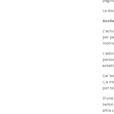
pàgin
La doc
Accés
L’actu
per pa
motiva
L’admi
person
establ
Cal te
i, a m
pot te
D'una
sense 
altra 