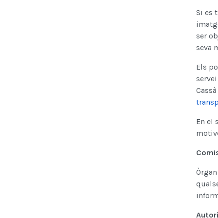
Si es 
imatge
ser ob
seva m
Els po
servei
Cassà 
transp
En el 
motive
Comis
Òrgan 
qualse
inform
Autor