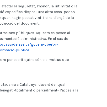
ctar la seguretat, l'honor, la intimitat o la
ció específica disposi una altra cosa, poden
 quan hagin passat vint-i-cinc d'ençà de la
producció del document.
istracions públiques. Aquests es posen al
ocumentació administrativa. En el cas de
b/cassadelaselva/govern-obert-i-
nformacio-publica
ndre per escrit quins són els motius que
iutadania a Catalunya, davant del qual,
denegat -totalment o parcialment- l’accés a la