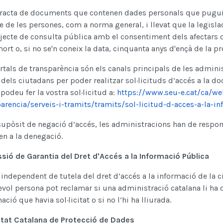
tracta de documents que contenen dades personals que pugui afe
 de les persones, com a norma general, i llevat que la legisla
jecte de consulta pública amb el consentiment dels afectars o
ort o, si no se'n coneix la data, cinquanta anys d'ençà de la 
rtals de transparència són els canals principals de les admin
 dels ciutadans per poder realitzar sol·licituds d’accés a la d
podeu fer la vostra sol·licitud a:
https://www.seu-e.cat/ca/we
arencia/serveis-i-tramits/tramits/sol-licitud-d-acces-a-la-i
supòsit de negació d’accés, les administracions han de respo
n a la denegació.
sió de Garantia del Dret d'Accés a la Informació Pública
independent de tutela del dret d’accés a la informació de la c
vol persona pot reclamar si una administració catalana li ha 
ació que havia sol·licitat o si no l’hi ha lliurada.
itat Catalana de Protecció de Dades