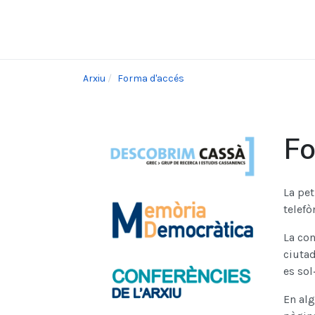
Arxiu
Forma d'accés
Fo
La pet
telefòn
La con
ciutad
es sol·
En alg