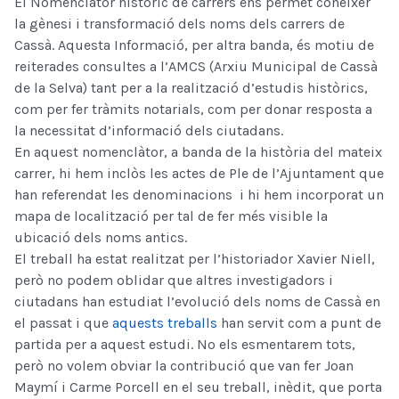
El Nomenclàtor històric de carrers ens permet conèixer
la gènesi i transformació dels noms dels carrers de
Cassà. Aquesta Informació, per altra banda, és motiu de
reiterades consultes a l’AMCS (Arxiu Municipal de Cassà
de la Selva) tant per a la realització d’estudis històrics,
com per fer tràmits notarials, com per donar resposta a
la necessitat d’informació dels ciutadans.
En aquest nomenclàtor, a banda de la història del mateix
carrer, hi hem inclòs les actes de Ple de l’Ajuntament que
han referendat les denominacions i hi hem incorporat un
mapa de localització per tal de fer més visible la
ubicació dels noms antics.
El treball ha estat realitzat per l’historiador Xavier Niell,
però no podem oblidar que altres investigadors i
ciutadans han estudiat l’evolució dels noms de Cassà en
el passat i que
aquests treballs
han servit com a punt de
partida per a aquest estudi. No els esmentarem tots,
però no volem obviar la contribució que van fer Joan
Maymí i Carme Porcell en el seu treball, inèdit, que porta