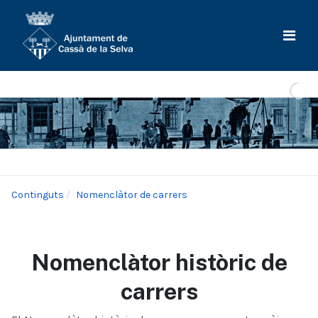
Continguts
Nomenclàtor de carrers
Nomenclàtor històric de
carrers