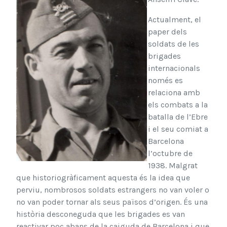
Actualment, el
paper dels
soldats de les
bri­gades
internacionals
només es
relaciona amb
els combats a la
batalla de l’Ebre
i el seu comiat a
Barcelo­na
l’octubre de
1938. Malgrat
que historiogràficament aquesta és la idea que
perviu, nombrosos soldats estrangers no van voler o
no van poder tornar als seus paï­sos d’origen. És una
història desconeguda que les brigades es van
reactivar poc abans de la caiguda de Barcelona i que