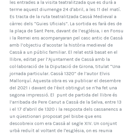
les entrades a la visita teatralitzada que es durà a
terme aquest diumenge 24 d'abril, a les 11 del matí.
Es tracta de la ruta teatralitzada Cassà Medieval a
càrrec dels “Guies Uficials”. La sortida es farà des de
la plaça de Sant Pere, davant de l’església, i en Fonsu
i la Remei ens acompanyaran pel casc antic de Cassà
amb l’objectiu d’acostar la història medieval de
Cassà a un públic familiar. El relat està basat en el
llibre, editat per l’Ajuntament de Cassà amb la
col·laboració de la Diputació de Girona, titulat “Una
jornada particular. Cassà 1320” de l’autor Elvis
Mallorquí. Aquesta obra es va publicar el desembre
del 2021 i davant de l’èxit obtingut se n’ha fet una
segona impressió. El punt de partida del llibre és
l’arribada de Pere Canut a Cassà de la Selva, entre 13
i el 17 d'abril de 1320 i la resposta dels cassanencs a
un qüestionari proposat pel bisbe que ens
descobreix com era Cassà al segle XIV. Un conjunt
urbà reduït al voltant de l'església, on es reunia