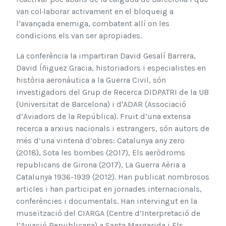
van col·labo­rar activament en el bloqueig a
l’avançada enemiga, combatent allí on les
condicions els van ser apropiades.
La conferència la impartiran David Gesalí Barrera,
David Íñiguez Gracia, historiadors i especialistes en
història aeronàutica a la Guerra Civil, són
investigadors del Grup de Recerca DIDPATRI de la UB
(Universitat de Barcelona) i d'ADAR (Associació
d’Aviadors de la República). Fruit d’una extensa
recerca a arxius nacionals i estrangers, són autors de
més d’una vintena d’obres: Catalunya any zero
(2018), Sota les bombes (2017), Els aeròdroms
republicans de Girona (2017), La Guerra Aèria a
Catalunya 1936-1939 (2012). Han publicat nombrosos
articles i han participat en jornades internacionals,
conferències i documentals. Han intervingut en la
museïtzació del CIARGA (Centre d’Interpretació de
l’Aviació Republicana) a Santa Margarida i Els