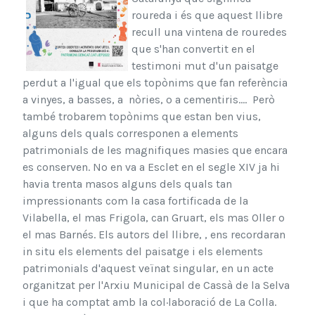
roureda i és que aquest llibre
recull una vintena de rouredes
que s'han convertit en el
testimoni mut d'un paisatge
perdut a l'igual que els topònims que fan referència
a vinyes, a basses, a nòries, o a cementiris.... Però
també trobarem topònims que estan ben vius,
alguns dels quals corresponen a elements
patrimonials de les magnifiques masies que encara
es conserven. No en va a Esclet en el segle XIV ja hi
havia trenta masos alguns dels quals tan
impressionants com la casa fortificada de la
Vilabella, el mas Frigola, can Gruart, els mas Oller o
el mas Barnés. Els autors del llibre, , ens recordaran
in situ els elements del paisatge i els elements
patrimonials d'aquest veïnat singular, en un acte
organitzat per l'Arxiu Municipal de Cassà de la Selva
i que ha comptat amb la col·laboració de La Colla.