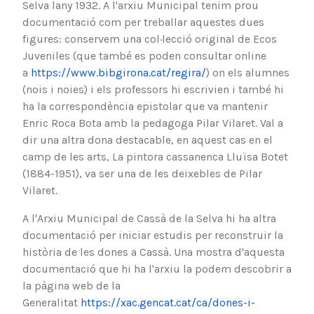
Selva lany 1932. A l'arxiu Municipal tenim prou
documentació com per treballar aquestes dues
figures: conservem una col·lecció original de Ecos
Juveniles (que també es poden consultar online
a
https://www.bibgirona.cat/regira/
) on els alumnes
(nois i noies) i els professors hi escrivien i també hi
ha la correspondència epistolar que va mantenir
Enric Roca Bota amb la pedagoga Pilar Vilaret. Val a
dir una altra dona destacable, en aquest cas en el
camp de les arts, La pintora cassanenca Lluïsa Botet
(1884-1951), va ser una de les deixebles de Pilar
Vilaret.
A l'Arxiu Municipal de Cassà de la Selva hi ha altra
documentació per iniciar estudis per reconstruir la
història de les dones a Cassà. Una mostra d'aquesta
documentació que hi ha l'arxiu la podem descobrir a
la pàgina web de la
Generalitat
https://xac.gencat.cat/ca/dones-i-