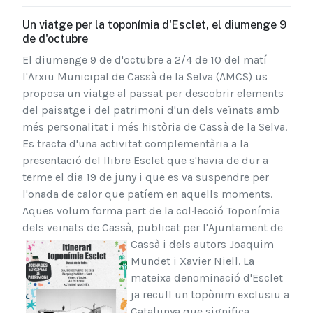
Un viatge per la toponímia d'Esclet, el diumenge 9
de d'octubre
El diumenge 9 de d'octubre a 2/4 de 10 del matí
l'Arxiu Municipal de Cassà de la Selva (AMCS) us
proposa un viatge al passat per descobrir elements
del paisatge i del patrimoni d'un dels veïnats amb
més personalitat i més història de Cassà de la Selva.
Es tracta d'una activitat complementària a la
presentació del llibre Esclet que s'havia de dur a
terme el dia 19 de juny i que es va suspendre per
l'onada de calor que patíem en aquells moments.
Aques volum forma part de la col·lecció Toponímia
dels veïnats de Cassà, publicat per l'Ajuntament de
Cassà i dels a
utors Joaquim
Mundet i Xavier Niell. La
mateixa denominació d'Esclet
ja recull un topònim exclusiu a
Catalunya que significa