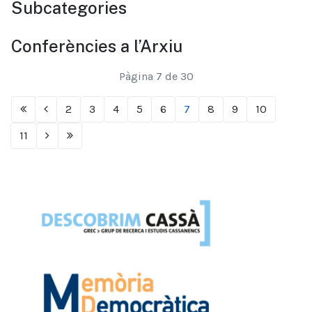
Subcategories
Conferències a l’Arxiu
Pàgina 7 de 30
2
3
4
5
6
7
8
9
10
11