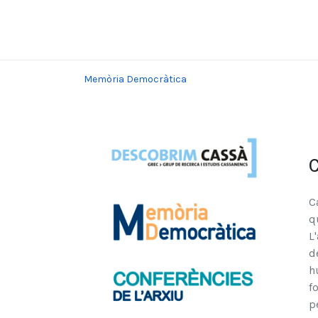
Memòria Democràtica
C
C
q
L
d
h
f
p