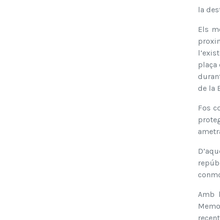
la des
Els mo
proxi
l’exi
plaça 
durant
de la 
Fos co
prote
ametra
D’aque
repúb
conmo
Amb l
Memori
recent