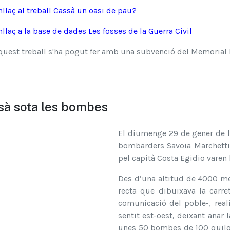
nllaç al treball Cassà un oasi de pau?
nllaç a la base de dades Les fosses de la Guerra Civil
quest treball s'ha pogut fer amb una subvenció del Memorial 
sà sota les bombes
El diumenge 29 de gener de l’
bombarders Savoia Marchetti S
pel capità Costa Egidio varen
Des d’una altitud de 4000 met
recta que dibuixava la carret
comunicació del poble-, real
sentit est-oest, deixant anar 
unes 50 bombes de 100 quilos