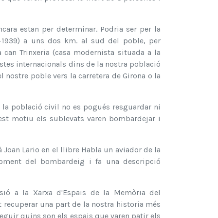
ncara estan per determinar. Podria ser per la
-1939) a uns dos km. al sud del poble, per
can Trinxeria (casa modernista situada a la
stes internacionals dins de la nostra població
el nostre poble vers la carretera de Girona o la
e la població civil no es pogués resguardar ni
est motiu els sublevats varen bombardejar i
Joan Lario en el llibre Habla un aviador de la
l moment del bombardeig i fa una descripció
hesió a la Xarxa d'Espais de la Memòria del
 recuperar una part de la nostra historia més
eguir quins son els espais que varen patir els