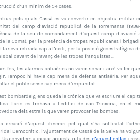
trucció d’un mínim de 54 cases.
tius pels quals Cassà es va convertir en objectiu militar e
mitat del camp d’aviació republicà de la Torremansa (1938
stència de la seu de comandament d’aquest camp d’aviació a 
de la Coma), per la presència de tropes republicanes i brigadi
 la seva retirada cap a l’exili, per la posició geoestratègica d
Bisbal davant de l’avanç de les tropes franquistes...
m fos, les alarmes antiaèries no varen sonar i això va fer qu
gir. Tampoc hi havia cap mena de defensa antiaèria. Per aqu
llar el poble sense cap mena d’impunitat.
st bombardeig ens queda la crònica que va escriure el capità 
lica. Lario es trobava a l’edifici de can Trinxeria, en e
vedora dels estralls que varen provocar les bombes.
a creació d’aquest itinerari pel qual s'ha sol·licitat l'ad
dal Democràtic, l’Ajuntament de Cassà de la Selva ha volgut
. Us convidem a iniciar aquesta ruta des
d'aquest enllaç
i ress