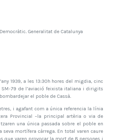
Democràtic. Generalitat de Catalunya
any 1939, a les 13:30h hores del migdia, cinc
M-79 de l’aviació feixista italiana i dirigits
 bombardejar el poble de Cassà.
res, i agafant com a única referencia la línia
era Provincial –la principal artèria o via de
itzaren una única passada sobre el poble en
la seva mortífera càrrega. En total varen caure
 que varen provocar la mort de 8 persones i