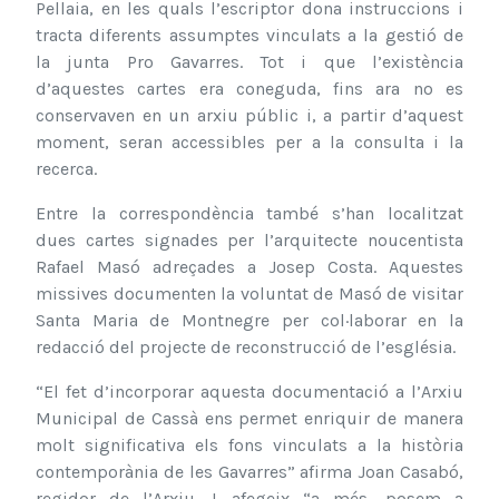
Pellaia, en les quals l’escriptor dona instruccions i
tracta diferents assumptes vinculats a la gestió de
la junta Pro Gavarres. Tot i que l’existència
d’aquestes cartes era coneguda, fins ara no es
conservaven en un arxiu públic i, a partir d’aquest
moment, seran accessibles per a la consulta i la
recerca.
Entre la correspondència també s’han localitzat
dues cartes signades per l’arquitecte noucentista
Rafael Masó adreçades a Josep Costa. Aquestes
missives documenten la voluntat de Masó de visitar
Santa Maria de Montnegre per col·laborar en la
redacció del projecte de reconstrucció de l’església.
“El fet d’incorporar aquesta documentació a l’Arxiu
Municipal de Cassà ens permet enriquir de manera
molt significativa els fons vinculats a la història
contemporània de les Gavarres” afirma Joan Casabó,
regidor de l’Arxiu. I afegeix “a més, posem a