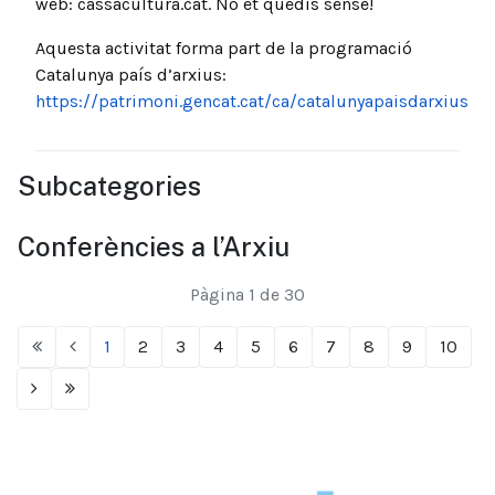
web: cassacultura.cat. No et quedis sense!
Aquesta activitat forma part de la programació
Catalunya país d’arxius:
https://patrimoni.gencat.cat/ca/catalunyapaisdarxius
Subcategories
Conferències a l’Arxiu
Pàgina 1 de 30
1
2
3
4
5
6
7
8
9
10