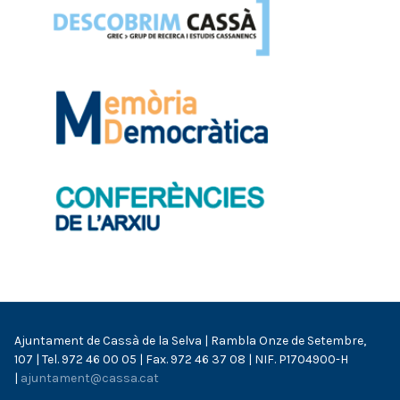
Ajuntament de Cassà de la Selva | Rambla Onze de Setembre,
107 | Tel. 972 46 00 05 | Fax. 972 46 37 08 | NIF. P1704900-H
|
ajuntament@cassa.cat