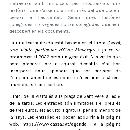
s’atreviran amb musicals per mostrar-nos una
història... que s’assembla molt més del que podem
pensar a l’actualitat. Seran unes històries
conegudes, i a vegades no tan conegudes, que hem
descobert en els documents.
La ruta teatralitzada està basada en el llibre
Cassà,
una visita particular d’Elvis Mallorquí
i ja es va
programar el 2022 amb un gran èxit. A la visita que
hem preparat per a aquest dissabte s’hi han
incorporat nous episodis que ens parlaran de
l’empoderament de les dones i d’eleccions a càrrecs
municipals ben peculiars.
L’inici de la visita és a la plaça de Sant Pere, a les 8
de la tarda. Les entrades són limitades i el preu és
de tres euros, els adults, i gratuït, per als menors de
12 anys. Les entrades es poden adquirir a la pàgina
web: https://www.cassa.cat/agenda i a la pàgina