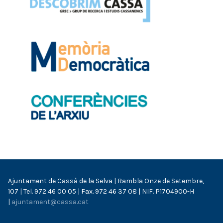
Ajuntament de Cassà de la Selva | Rambla Onze de Setembre,
107 | Tel. 972 46 00 05 | Fax. 972 46 37 08 | NIF. P1704900-H
|
ajuntament@cassa.cat