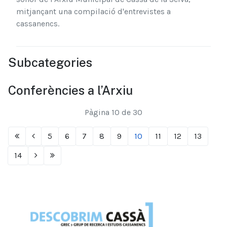
mitjançant una compilació d'entrevistes a
cassanencs.
Subcategories
Conferències a l’Arxiu
Pàgina 10 de 30
5
6
7
8
9
10
11
12
13
14