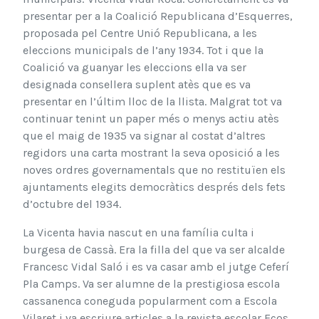
presentar per a la Coalició Republicana d’Esquerres,
proposada pel Centre Unió Republicana, a les
eleccions municipals de l’any 1934. Tot i que la
Coalició va guanyar les eleccions ella va ser
designada consellera suplent atès que es va
presentar en l’últim lloc de la llista. Malgrat tot va
continuar tenint un paper més o menys actiu atès
que el maig de 1935 va signar al costat d’altres
regidors una carta mostrant la seva oposició a les
noves ordres governamentals que no restituïen els
ajuntaments elegits democràtics després dels fets
d’octubre del 1934.
La Vicenta havia nascut en una família culta i
burgesa de Cassà. Era la filla del que va ser alcalde
Francesc Vidal Saló i es va casar amb el jutge Ceferí
Pla Camps. Va ser alumne de la prestigiosa escola
cassanenca coneguda popularment com a Escola
Vilaret i va escriure articles a la revista escolar Ecos