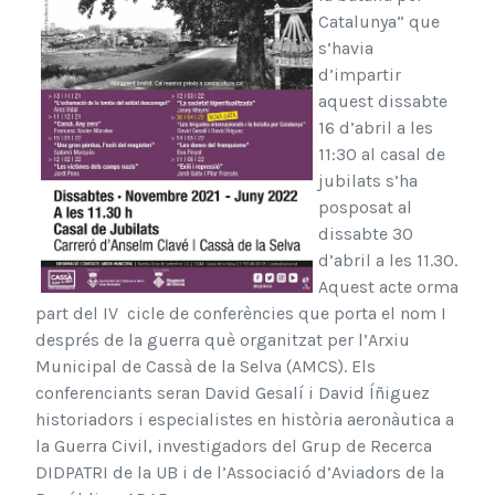
Catalunya” que
s’havia
d’impartir
aquest dissabte
16 d’abril a les
11:30 al casal de
jubilats s’ha
posposat al
dissabte 30
d’abril a les 11.30.
Aquest acte orma
part del IV cicle de conferències que porta el nom I
després de la guerra què organitzat per l’Arxiu
Municipal de Cassà de la Selva (AMCS). Els
conferenciants seran David Gesalí i David Íñiguez
historiadors i especialistes en història aeronàutica a
la Guerra Civil, investigadors del Grup de Recerca
DIDPATRI de la UB i de l’Associació d’Aviadors de la