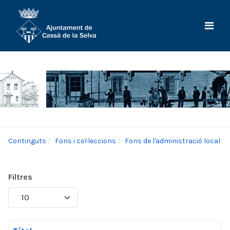
Continguts
Fons i col·leccions
Fons de l'administració local
Filtres
Mostrar
#