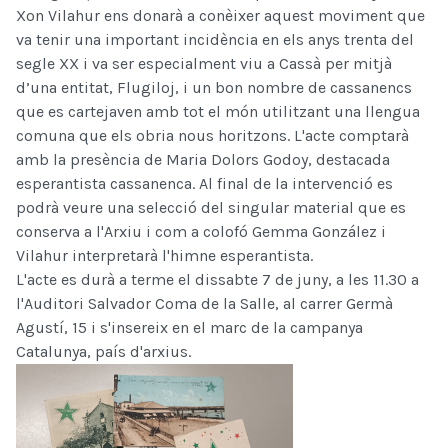
Xon Vilahur ens donarà a conèixer aquest moviment que
va tenir una important incidència en els anys trenta del
segle XX i va ser especialment viu a Cassà per mitjà
d’una entitat, Flugiloj, i un bon nombre de cassanencs
que es cartejaven amb tot el món utilitzant una llengua
comuna que els obria nous horitzons. L'acte comptarà
amb la presència
de Maria Dolors Godoy, destacada
esperantista cass
anenca. Al final de la intervenció es
podrà veure una selecció del singular material que es
conserva a l'Arxiu i com a colofó Gemma González i
Vilahur interpretarà l'himne
esperantista.
L'acte es durà a terme el dissabte 7 de juny, a les 11.30 a
l'Auditori Salvador Coma de la Salle, al carrer Germà
Agustí, 15 i s'insereix en el marc de la campanya
Catalunya, país d'arxius.