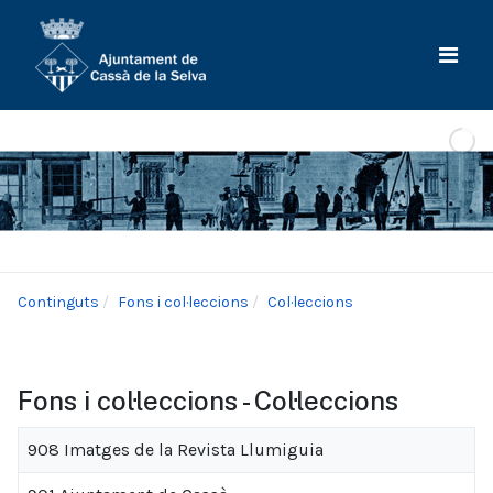
Continguts
Fons i col·leccions
Col·leccions
Fons i col·leccions - Col·leccions
908 Imatges de la Revista Llumiguia