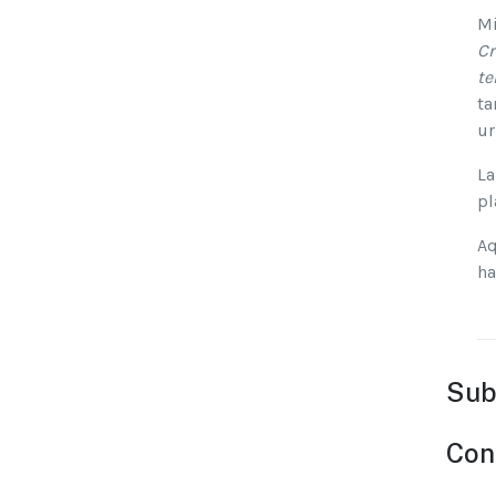
Mi
Cr
te
ta
ur
La
pl
Aq
ha
Sub
Conf