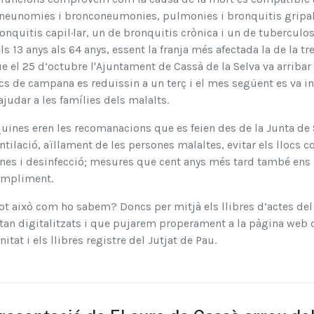
neunomies i bronconeumonies, pulmonies i bronquitis gripals)
onquitis capil·lar, un de bronquitis crònica i un de tuberculo
ls 13 anys als 64 anys, essent la franja més afectada la de la tr
e el 25 d’octubre l'Ajuntament de Cassà de la Selva va arribar 
cs de campana es reduissin a un terç i el mes següent es va in
ajudar a les famílies dels malalts.
quines eren les recomanacions que es feien des de la Junta de S
ntilació, aïllament de les persones malaltes, evitar els llocs 
nes i desinfecció; mesures que cent anys més tard també ens
mpliment.
tot això com ho sabem? Doncs per mitjà els llibres d’actes del
tan digitalitzats i que pujarem properament a la pàgina web de 
nitat i els llibres registre del Jutjat de Pau.