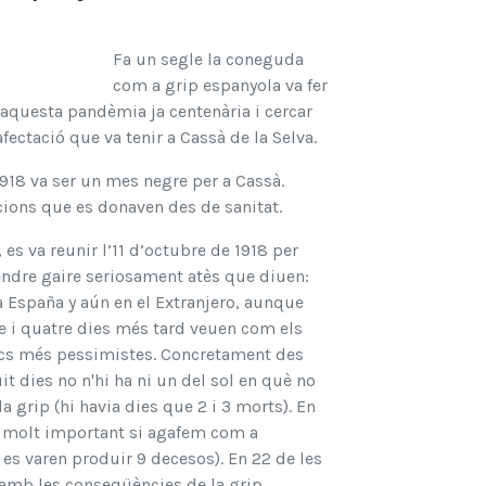
Fa un segle la coneguda
com a grip espanyola va fer
r aquesta pandèmia ja centenària i cercar
fectació que va tenir a Cassà de la Selva.
1918 va ser un mes negre per a Cassà.
ions que es donaven des de sanitat.
es va reunir l’11 d’octubre de 1918 per
rendre gaire seriosament atès que diuen:
 España y aún en el Extranjero, aunque
re i quatre dies més tard veuen com els
tics més pessimistes. Concretament des
it dies no n'hi ha ni un del sol en què no
grip (hi havia dies que 2 i 3 morts). En
ra molt important si agafem com a
 es varen produir 9 decesos). En 22 de les
amb les conseqüències de la grip