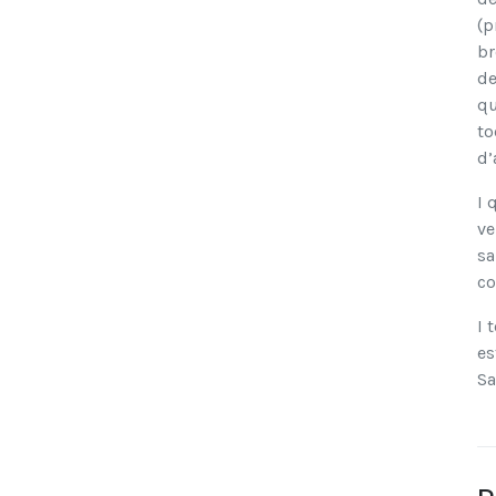
(p
br
de
qu
to
d’
I 
ve
sa
co
I 
es
Sa