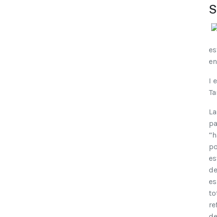
S
es
en
I 
Ta
La
pa
“h
po
es
de
es
to
re
de