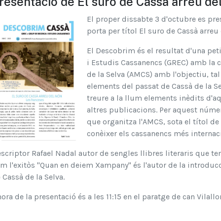
resentació de El suro de Cassà arreu de
El proper dissabte 3 d'octubre es pr
porta per títol El suro de Cassà arreu
El Descobrim és el resultat d'una pet
i Estudis Cassanencs (GREC) amb la c
de la Selva (AMCS) amb l'objectiu, ta
elements del passat de Cassà de la Sel
treure a la llum elements inèdits d'a
altres publicacions. Per aquest númer
que organitza l'AMCS, sota el títol d
conèixer els cassanencs més internac
escriptor Rafael Nadal autor de sengles llibres literaris que t
m l'exitòs "Quan en deiem Xampany" és l'autor de la introducci
 Cassà de la Selva.
hora de la presentació és a les 11:15 en el paratge de can Vilall