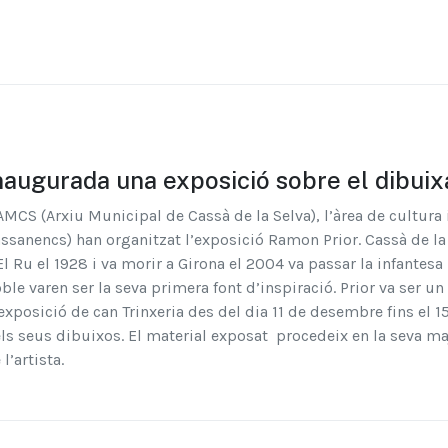
naugurada una exposició sobre el dibui
AMCS (Arxiu Municipal de Cassà de la Selva), l’àrea de cultura
ssanencs) han organitzat l’exposició Ramon Prior. Cassà de la S
El Ru el 1928 i va morir a Girona el 2004 va passar la infantesa i
ble varen ser la seva primera font d’inspiració. Prior va ser un 
exposició de can Trinxeria des del dia 11 de desembre fins el 
ls seus dibuixos. El material exposat procedeix en la seva maj
 l’artista.