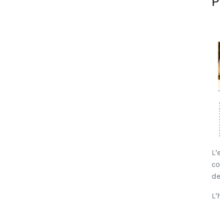
P
L'
co
de
L'