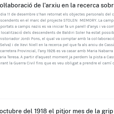
ol·laboració de l'arxiu en la recerca sobr
 dia 11 de desembre s’han retornat els objectes personals del 
scendents en el marc del projecte STOLEN MEMORY. La campan
portats a camps nazis es va iniciar fa un parell d'anys i va 
 localització dels descendents de Baldiri Soler ha estat possib
historiador Jordi Pons, el qual va comptar amb la col·laborac
 Selva) i de Xevi Niell en la recerca pel que fa als arxiu de Cassà
 carretera Provincial, l'any 1928 es va casar amb Maria Nabarra 
ria Teresa. A partir d'aquest moment ja perdem la pista a Cassà
rant la Guerra Civil fins que es veu obligat a prendre el camí de
’octubre del 1918 el pitjor mes de la gri