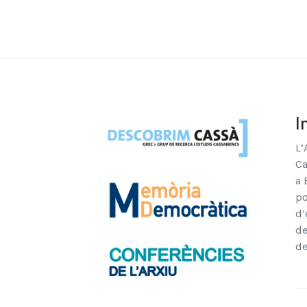
I
L’
Ca
a 
po
d’
de
de