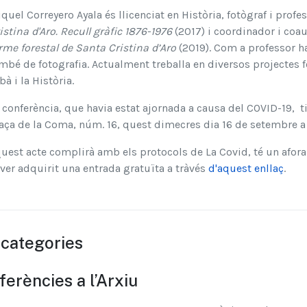
quel Correyero Ayala és llicenciat en Història, fotògraf i profes
istina d'Aro.
Recull gràfic 1876-1976
(2017) i coordinador i coa
rme forestal de Santa Cristina d’Aro
(2019). Com a professor ha 
mbé de fotografia. Actualment treballa en diversos projectes 
bà i la Història.
 conferència, que havia estat ajornada a causa del COVID-19, tin
aça de la Coma, núm. 16, quest dimecres dia 16 de setembre a 
uest acte complirà amb els protocols de La Covid, té un aforam
ver adquirit una entrada gratuïta a tràvés
d'aquest enllaç
.
categories
erències a l’Arxiu