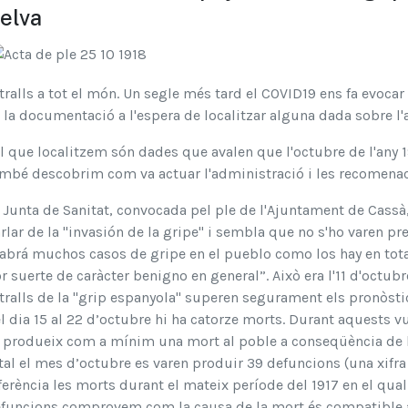
elva
tralls a tot el món. Un segle més tard el COVID19 ens fa evoca
 la documentació a l'espera de localitzar alguna dada sobre l'a
el que localitzem són dades que avalen que l'octubre de l'any 
mbé descobrim com va actuar l'administració i les recomenac
 Junta de Sanitat, convocada pel ple de l'Ajuntament de Cassà, 
rlar de la "invasión de la gripe" i sembla que no s'ho varen p
abrá muchos casos de gripe en el pueblo como los hay en tota
r suerte de caràcter benigno en general”. Això era l'11 d'octub
tralls de la "grip espanyola" superen segurament els pronòs
l dia 15 al 22 d’octubre hi ha catorze morts. Durant aquests vu
 produeix com a mínim una mort al poble a conseqüència de la 
tal el mes d’octubre es varen produir 39 defuncions (una xif
ferència les morts durant el mateix període del 1917 en el qual
funcions comprovem com la causa de la mort és compatible 