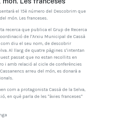
l món. Les franceses
esentarà el 15è número del Descobrim que
 del món. Les franceses.
ita recerca que publica el Grup de Recerca
oordinació de l'Arxiu Municipal de Cassà
l com diu el seu nom, de descobrir
va. Al llarg de quatre pàgines s'intentan
quest passat que no estan recollits en
o i amb relació al cicle de conferències
e Cassanencs arreu del món, es donarà a
ionals.
enen com a protagonista Cassà de la Selva,
ó, en què parla de les "àvies franceses"
onga