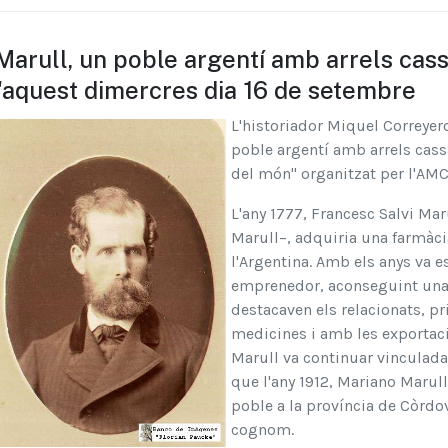
Marull, un poble argentí amb arrels cas
'aquest dimercres dia 16 de setembre
L'historiador Miquel Correyero
poble argentí amb arrels cass
del món" organitzat per l'AMC
L'any 1777, Francesc Salvi Mar
Marull–, adquiria una farmàcia 
l'Argentina. Amb els anys va e
emprenedor, aconseguint una g
destacaven els relacionats, p
medicines i amb les exportaci
Marull va continuar vinculada 
que l'any 1912, Mariano Marul
poble a la província de Còrdov
cognom.