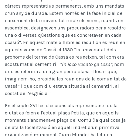
càrrecs representatius permanents, amb uns mandats
d’un any de durada. Estem només en la fase inicial del
naixement de la universitat rural: els veïns, reunits en
assemblea, designaven uns procuradors per a resoldre
una o diverses qüestions que es concretaven en cada
ocasió". En aquest mateix llibre es recull on es reunien
aquests veïns de Cassà el 1330 “la universitat dels
prohoms del terme de Cassà es reuneixen, tal com era
acostumat al cementiri ,
“in loco vocato ça Losa”,
nom
que es referiria a una gran pedra plana –llosa– que,
imaginem-ho, presidia les reunions de la comunitat de
Cassà” i que com diu estava situada al cementiri, al
costat de l’església. “
En el segle XVI les eleccions als representants de la
ciutat es feien a l'actual plaça Petita, que en aquells
moments s'anomenava plaça del Comú (la qual cosa ja
delata la localització en aquell indret d'un primitiva
organització municipal. Quim Mundet ha fet una