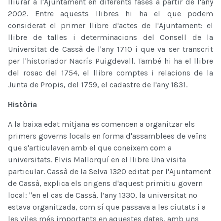
lliurar a l'Ajuntament en diferents fases a partir de l'any
2002. Entre aquests llibres hi ha el que podem
considerat el primer llibre d'actes de l'Ajuntament: el
llibre de talles i determinacions del Consell de la
Universitat de Cassà de l'any 1710 i que va ser transcrit
per l'historiador Nacrís Puigdevall. També hi ha el llibre
del rosac del 1754, el llibre comptes i relacions de la
Junta de Propis, del 1759, el cadastre de l'any 1831.
Història
A la baixa edat mitjana es comencen a organitzar els
primers governs locals en forma d'assamblees de veïns
que s'articulaven amb el que coneixem com a
universitats. Elvis Mallorquí en el llibre Una visita
particular. Cassà de la Selva 1320 editat per l'Ajuntament
de Cassà, explica els origens d'aquest primitiu govern
local: "en el cas de Cassà, l’any 1330, la universitat no
estava organitzada, com sí que passava a les ciutats i a
les viles més importants en aquestes dates, amb uns