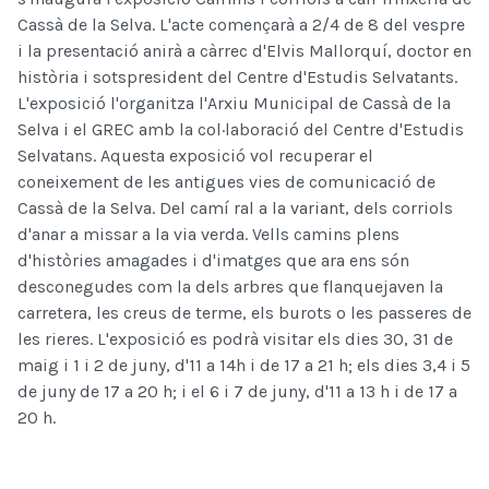
Cassà de la Selva. L'acte començarà a 2/4 de 8 del vespre
i la presentació anirà a càrrec d'Elvis Mallorquí, doctor en
història i sotspresident del Centre d'Estudis Selvatants.
L'exposició l'organitza l'Arxiu Municipal de Cassà de la
Selva i el GREC amb la col·laboració del Centre d'Estudis
Selvatans. Aquesta exposició vol recuperar el
coneixement de les antigues vies de comunicació de
Cassà de la Selva. Del camí ral a la variant, dels corriols
d'anar a missar a la via verda. Vells camins plens
d'històries amagades i d'imatges que ara ens són
desconegudes com la dels arbres que flanquejaven la
carretera, les creus de terme, els burots o les passeres de
les rieres. L'exposició es podrà visitar els dies 30, 31 de
maig i 1 i 2 de juny, d'11 a 14h i de 17 a 21 h; els dies 3,4 i 5
de juny de 17 a 20 h; i el 6 i 7 de juny, d'11 a 13 h i de 17 a
20 h.