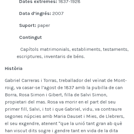
Dates extremes:
1837-1928
Data d’ingrés:
2007
Suport:
paper
Contingut
Capítols matrimonials, establiments, testaments,
escriptures, inventaris de béns.
Història
Gabriel Carreras i Torras, treballador del veïnat de Mont-
roig, va casar-se l’agost de 1837 amb la pubilla de can
Borra, Rosa Simon i Gibert, filla de Salvi Simon,
propietari del mas. Rosa va morir en el part del seu
primer fill, Salvi, i tot i que Gabriel, vidu, va contraure
segones núpcies amb Maria Dauset i Mies, de Llebrers,
el seu exgendre, atenent "que la unió tant gran ab què
han viscut dits sogre i gendre tant en vida de la dita