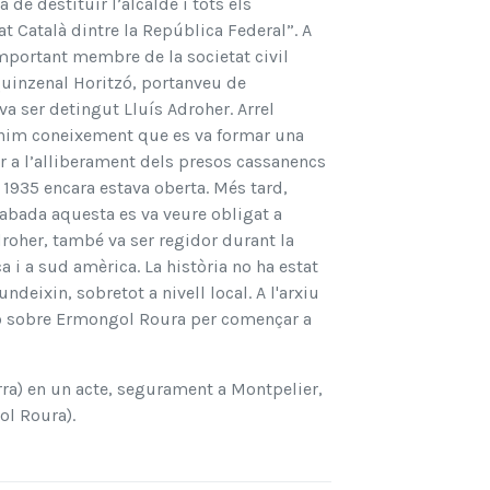
e destituir l’alcalde i tots els
t Català dintre la República Federal”. A
mportant membre de la societat civil
quinzenal Horitzó, portanveu de
a ser detingut Lluís Adroher. Arrel
enim coneixement que es va formar una
r a l’alliberament dels presos cassanencs
 1935 encara estava oberta. Més tard,
cabada aquesta es va veure obligat a
Adroher, també va ser regidor durant la
ca i a sud amèrica. La història no ha estat
eixin, sobretot a nivell local. A l'arxiu
ó sobre Ermongol Roura per començar a
rra) en un acte, segurament a Montpelier,
ol Roura).