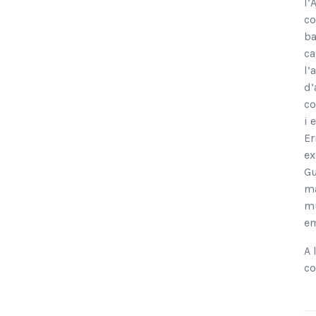
l’
co
ba
ca
l’
d’
co
i 
Er
ex
Gu
ma
mu
em
A 
co