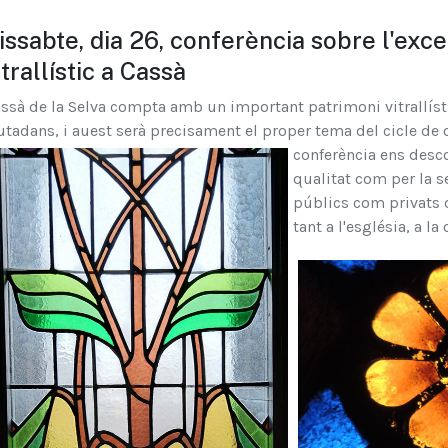
issabte, dia 26, conferència sobre l'exc
itrallístic a Cassà
ssà de la Selva compta amb un important patrimoni vitrallíst
utadans, i auest serà precisament el proper tema del cicle de 
conferència ens desco
qualitat com per la s
públics com privats d
tant a l'església, a 