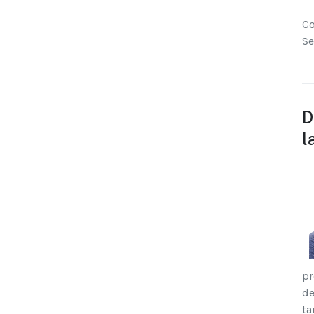
Co
Se
D
l
pr
de
ta