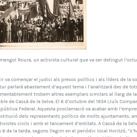
mengol Roura, un activista cultural que va ser detingut l’oct
ir va començar el judici als presos polítics i als líders de la so
tur parlarà abastament d’aquest tema i l’analitzarà des de tots
mentablement trobem altres exemplars similars al llarg de la hi
ble de Cassà de la Selva. El 6 d’octubre del 1934 Lluís Compan
pública Federal. Aquesta proclamació va acabar amb l’empre
stitució dels representants polítics de molts ajuntaments, a
tivistes civils i amb el tancament d’entitats. A Cassà de la Sel
s 6 de la tarda, segons llegim en el periòdic local Horitzó, “s’h