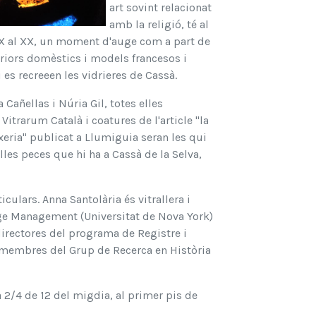
art sovint relacionat
amb la religió, té al
X al XX, un moment d'auge com a part de
eriors domèstics i models francesos i
 es recreeen les vidrieres de Cassà.
a Cañellas i Núria Gil, totes elles
trarum Català i coatures de l'article "la
nxeria" publicat a Llumiguia seran les qui
lles peces que hi ha a Cassà de la Selva,
culars. Anna Santolària és vitrallera i
ge Management (Universitat de Nova York)
codirectores del programa de Registre i
s i membres del Grup de Recerca en Història
a 2/4 de 12 del migdia, al primer pis de