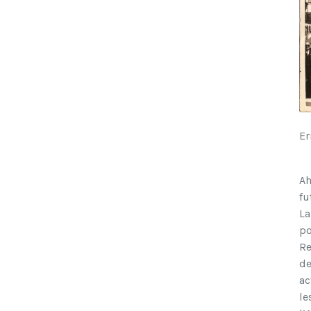
Er
Ah
fu
La
po
Re
de
ac
le