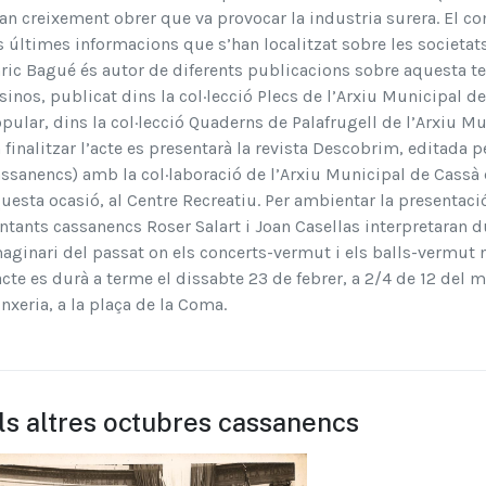
an creixement obrer que va provocar la industria surera. El co
s últimes informacions que s’han localitzat sobre les societ
ric Bagué és autor de diferents publicacions sobre aquesta te
sinos, publicat dins la col·lecció Plecs de l’Arxiu Municipal de
pular, dins la col·lecció Quaderns de Palafrugell de l’Arxiu Mu
 finalitzar l’acte es presentarà la revista Descobrim, editada
ssanencs) amb la col·laboració de l’Arxiu Municipal de Cassà d
uesta ocasió, al Centre Recreatiu. Per ambientar la presentació
ntants cassanencs Roser Salart i Joan Casellas interpretaran 
aginari del passat on els concerts-vermut i els balls-vermut n
acte es durà a terme el dissabte 23 de febrer, a 2/4 de 12 del m
inxeria, a la plaça de la Coma.
ls altres octubres cassanencs