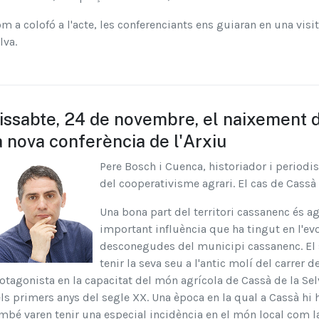
m a colofó a l'acte, les conferenciants ens guiaran en una visit
lva.
issabte, 24 de novembre, el naixement d
a nova conferència de l'Arxiu
Pere Bosch i Cuenca, historiador i periodi
del cooperativisme agrari. El cas de Cassà 
Una bona part del territori cassanenc és agr
important influència que ha tingut en l'ev
desconegudes del municipi cassanenc. El s
tenir la seva seu a l'antic molí del carrer 
otagonista en la capacitat del món agrícola de Cassà de la Se
ls primers anys del segle XX. Una època en la qual a Cassà hi h
mbé varen tenir una especial incidència en el món local com l