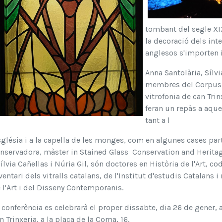
tombant del segle XI
la decoració dels int
anglesos s'importen i
Anna Santolària, Sílvi
membres del Corpus Vi
vitrofonia de can Tri
feran un repàs a aque
tant a l
sglésia i a la capella de les monges, com en algunes cases parti
nservadora, màster in Stained Glass Conservation and Herita
Sílvia Cañellas i Núria Gil, són doctores en Història de l'Art, 
ventari dels vitralls catalans, de l'Institut d'estudis Catalan
 l'Art i del Disseny Contemporanis.
 conferència es celebrarà el proper dissabte, dia 26 de gener, 
n Trinxeria, a la plaça de la Coma, 16.