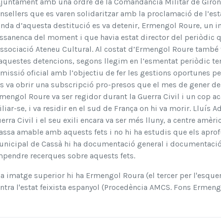
Ajuntament amb una ordre de la Comandància Militar de Girona d
nsellers que es varen solidaritzar amb la proclamació de l’esta
nda d’aquesta destitució es va detenir, Ermengol Roure, un i
ssanenca del moment i que havia estat director del periòdic 
associació Ateneu Cultural. Al costat d’Ermengol Roure també v
aquestes detencions, segons llegim en l’esmentat periòdic t
missió oficial amb l’objectiu de fer les gestions oportunes pe
es va obrir una subscripció pro-presos que el mes de gener de
mengol Roure va ser regidor durant la Guerra Civil i un cop a
iliar-se, i va residir en el sud de França on hi va morir. Lluís 
erra Civil i el seu exili encara va ser més lluny, a centre amèri
ssa amable amb aquests fets i no hi ha estudis que els aprofund
nicipal de Cassà hi ha documentació general i documentaci
pendre recerques sobre aquests fets.
la imatge superior hi ha Ermengol Roura (el tercer per l'esque
ntra l'estat feixista espanyol (Procedència AMCS. Fons Ermeng