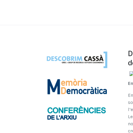
D
d
En
En
so
l’
Le
no
cr