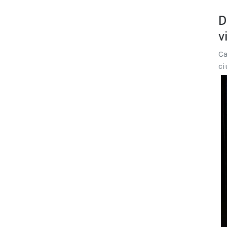
D
v
Ca
ci