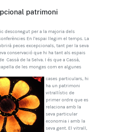
epcional patrimoni
ic desconegut per a la majoria dels
con
ferències En l'espai llegim el temps. La
brirà peces excepcionals, tant per la seva
eva conservació que hi ha tant als espais
e Cassà de la Selva. I és que a Cassà,
la capella de les monges com en algunes
cases particulars, hi
ha un patrimoni
vitrallístic de
primer ordre que es
relaciona amb la
seva particular
economia i amb la
seva gent. El vitrall,