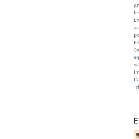
gr
le
En
ca
po
En
Ca
aq
ca
im
L'
Tr
E